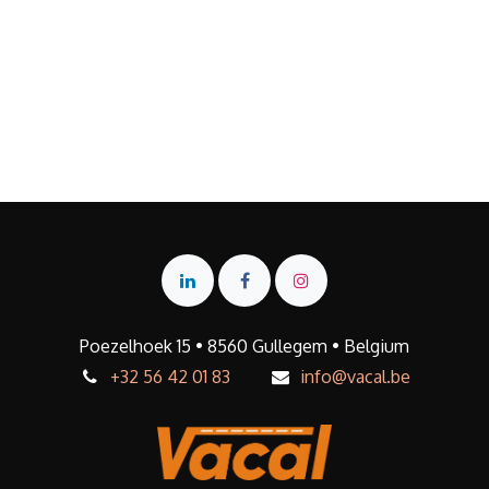
Poezelhoek 15 • 8560 Gullegem • Belgium
+32 56 42 01 83
info@vacal.be